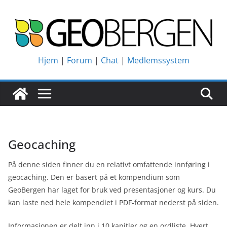
Hopp
til
innholdet
Hjem
Forum
Chat
Medlemssystem
Geocaching
På denne siden finner du en relativt omfattende innføring i
geocaching. Den er basert på et kompendium som
GeoBergen har laget for bruk ved presentasjoner og kurs. Du
kan laste ned hele kompendiet i PDF-format nederst på siden.
Informasjonen er delt inn i 10 kapitler og en ordliste. Hvert