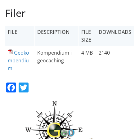
Filer
FILE
DESCRIPTION
FILE
DOWNLOADS
SIZE
Geoko
Kompendium i
4 MB
2140
mpendiu
geocaching
m
F
T
a
w
c
itt
e
er
b
o